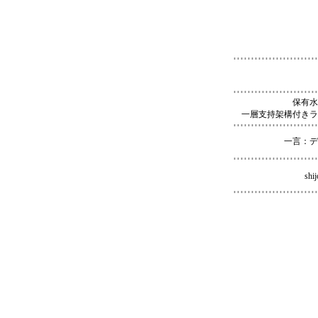
保有水
一層支持架構付きラ
一言：デ
shij